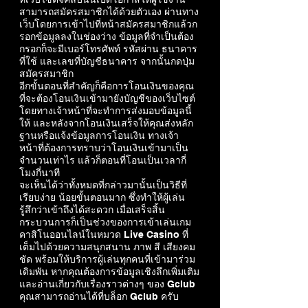
สามารถสมัครสมาชิกได้ด้วยตัวเอง ผ่านทาง
เว็บโดยการเข้าไปที่หน้าสมัครสมาชิกแล้วก
รอกข้อมูลลงในช่องว่าง ข้อมูลที่จำเป็นต้อง
กรอกก็จะมีเบอร์โทรศัพท์ รหัสผ่าน ธนาคาร
ที่ใช้ และเลขที่บัญชีธนาคาร จากนั้นกดปุ่ม
สมัครสมาชิก
อีกขั้นตอนที่สำคัญก็คือการโอนเงินของคุณ
ที่จะต้องโอนเงินเข้ามายังบัญชีของเว็บไซต์
โดยทางเจ้าหน้าที่จะทำการส่งมอบข้อมูลนี้
ให้ และหลังจากโอนเงินเสร็จให้คุณส่งหลัก
ฐานหรือแจ้งข้อมูลการโอนเงิน ทางเจ้า
หน้าที่ต้องการทราบว่าโอนเงินเข้ามาเป็น
จำนวนเท่าไร แล้วก็ตอนที่โอนเป็นเวลากี่
โมงกี่นาที
จะเห็นได้ว่าทั้งหมดที่กล่าวมานั้นเป็นวิธีที่
เรียบง่าย น้อยขั้นตอนมาก ซึ่งทำให้ผู้เล่น
รู้สึกว่าเข้าถึงได้สะดวก เมื่อเสร็จสิ้น
กระบวนการก็เป็นช่วงของการเข้าเล่นเกม
คาสิโนออนไลน์ในหมวด Live Casino ที่
เต็มไปด้วยความสนุกสนาน ภาพ สี เสียงคม
ชัด พร้อมให้บริการผู้เล่นทุกคนที่เข้ามาร่วม
เดิมพัน หากคุณต้องการข้อมูลเชิงลึกเพิ่มเติม
และอ่านเกี่ยวกับเรื่องราวต่างๆ ของ Gclub
คุณสามารถอ่านได้ที่บล็อก Gclub ครับ