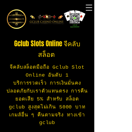
Gclub Slots Online จีคลับ
สล็อต
จีคลับสล็อตมือถือ Gclub Slot
Online อันดับ 1
บริการรวดเร็ว การเงินมั่นคง
ปลอดภัยกับเราตัวแทนตรง การคืน
ยอดเสีย 5% สำหรับ สล็อต
gclub สูงสุดไม่เกิน 5000 บาท
เกมส์อื่น ๆ คืนตามจริง ทางเข้า
gclub