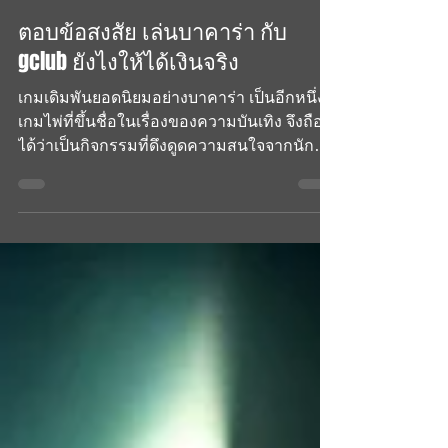
18 ก.ย. 2567
ยาว 1 นาที
ตอบข้อสงสัย เล่นบาคาร่า กับ
gclub ยังไงให้ได้เงินจริง
เกมเดิมพันยอดนิยมอย่างบาคาร่า เป็นอีกหนึ่ง
เกมไพ่ที่ขึ้นชื่อในเรื่องของความบันเทิง จึงถือ
ได้ว่าเป็นกิจกรรมที่ดึงดูดความสนใจจากนัก
เดิมพันทุ...