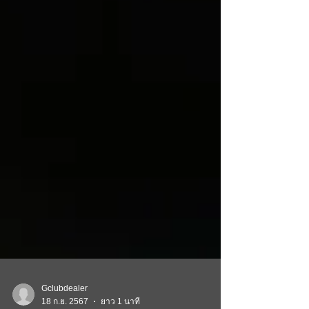
Gclubdealer