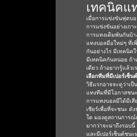
เทคนิคแท
เมื่อการแข่งขันฟุตบ
การแข่งขันอย่างเกาะต
การแทงเดิมพันกันบ้าง
แทงบอลมือใหม่ๆ ที่เ
กันอย่างไร มีเทคนิคใ
มีเทคนิคกันหน่อย ถ้า
เดียว ถ้าอยากรู้แล้วเ
เลือกทีมที่มีเปอร์เซ็
วิธีแรกอาจจะดูว่าเป
แทงทีมที่มีโอกาสชนะ
การแทงบอลมีได้มีเสีย
เชียร์เพื่อที่จะชนะ ด
ใด มองดูสถานการณ์แล
มากว่าจะมาถึงรอบนี้ น
และมีเปอร์เซ็นต์ชนะ