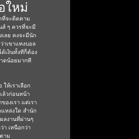
อใหม่
ดที่จะติดตาม
ส์ ๆ ควรที่จะมี
องเลย คงจะมีนัก
ู้ว่าเขาแทงบอล
งินทั้งทีก็ต้อง
พลาดน้อยมากที
 ให้เราเลือก
ล้วก่อนหน้า 
ึกของเรา แต่เรา
จากแหล่งใด สำนัก
ผลงานที่ผ่านๆ 
ว่า เหนือกว่า 
็ตาม