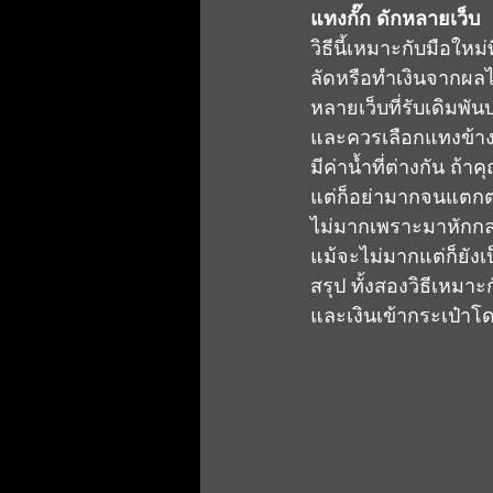
แทงกั๊ก ดักหลายเว็บ
วิธีนี้เหมาะกับมือ
ลัดหรือทำเงินจากผลไ
หลายเว็บที่รับเดิมพ
และควรเลือกแทงข้างที
มีค่าน้ำที่ต่างกัน ถ
แต่ก็อย่ามากจนแตกต่า
ไม่มากเพราะมาหักกล
แม้จะไม่มากแต่ก็ยังเ
สรุป ทั้งสองวิธีเหมา
และเงินเข้ากระเป๋าโด