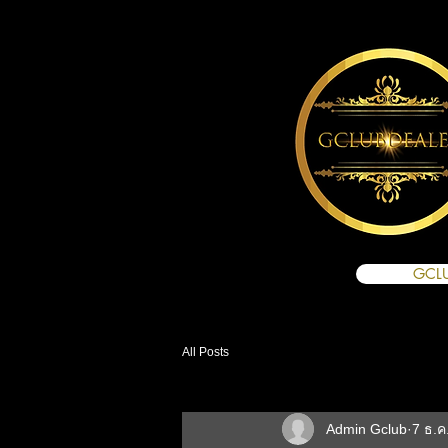
GCL
All Posts
Admin Gclub
7 ธ.ค