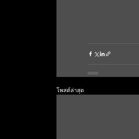
โพสต์ล่าสุด